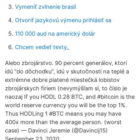
Vymeniť zvlnenie brasil
Otvoriť jazykovú výmenu prihlásiť sa
110 000 aud na americký dolár
Chcem vedieť texty_
Alebo zbrojárstvo. 90 percent generálov, ktorí
idú "do dôchodku", idú v skutočnosti na teplé a
extrémne dobre platené miestečká lobistov
zbrojárskych firiem (nevymýšľam si, to číslo je
naozaj If you HODL 0.28 BTC, and #bitcoin is the
world reserve currency you will be the top 1%.
Thus HODLing 1 #BTC means you may have
400x more than the average person. (worst
case) — Davinci Jeremie (@Davincij15)
September 23, 2020.