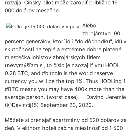
rozvíja. Čínsky pilot môže zarobiť približne 16
000 dolárov mesačne.
Alebo
zbrojárstvo. 90
percent generálov, ktorí idú "do dôchodku", idú v
skutočnosti na teplé a extrémne dobre platené
miestečká lobistov zbrojárskych firiem
(nevymýšľam si, to číslo je naozaj If you HODL
0.28 BTC, and #bitcoin is the world reserve
currency you will be the top 1%. Thus HODLing 1
#BTC means you may have 400x more than the
average person. (worst case) — Davinci Jeremie
(@Davincij15) September 23, 2020.
Môžete si prenajať apartmány od 520 dolárov za
deň. V elitnom hoteli začína miestnosť od 1 500