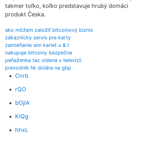
takmer toľko, koľko predstavuje hrubý domáci
produkt Česka.
ako môžem založiť bitcoinový biznis
zákaznícky servis pre karty
zamieňanie sim kariet u & t
nakupuje bitcoiny bezpečne
peňaženka tac videná v televízii
prevodník hk dolára na gbp
Cnrb
rQO
bOjIA
KiQg
hhxL