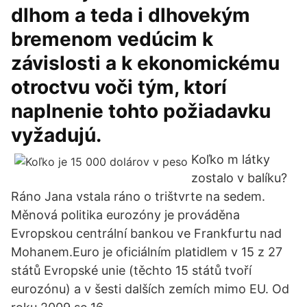
dlhom a teda i dlhovekým
bremenom vedúcim k
závislosti a k ekonomickému
otroctvu voči tým, ktorí
naplnenie tohto požiadavku
vyžadujú.
Koľko m látky
zostalo v balíku?
Ráno Jana vstala ráno o trištvrte na sedem.
Měnová politika eurozóny je prováděna
Evropskou centrální bankou ve Frankfurtu nad
Mohanem.Euro je oficiálním platidlem v 15 z 27
států Evropské unie (těchto 15 států tvoří
eurozónu) a v šesti dalších zemích mimo EU. Od