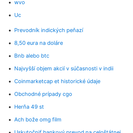
wvo
Uc
Prevodník indických peňazí
8,50 eura na doláre
Bnb alebo btc
Najvyšší objem akcií v súčasnosti v indii
Coinmarketcap et historické údaje
Obchodné prípady cgo
Herňa 49 st
Ach bože omg film
Uskutočniť bankový prevod na celoštátnej