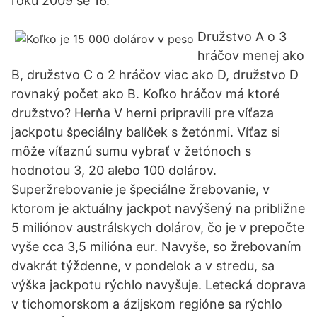
roku 2009 se 16.
Družstvo A o 3
hráčov menej ako
B, družstvo C o 2 hráčov viac ako D, družstvo D
rovnaký počet ako B. Koľko hráčov má ktoré
družstvo? Herňa V herni pripravili pre víťaza
jackpotu špeciálny balíček s žetónmi. Víťaz si
môže víťaznú sumu vybrať v žetónoch s
hodnotou 3, 20 alebo 100 dolárov.
Superžrebovanie je špeciálne žrebovanie, v
ktorom je aktuálny jackpot navýšený na približne
5 miliónov austrálskych dolárov, čo je v prepočte
vyše cca 3,5 milióna eur. Navyše, so žrebovaním
dvakrát týždenne, v pondelok a v stredu, sa
výška jackpotu rýchlo navyšuje. Letecká doprava
v tichomorskom a ázijskom regióne sa rýchlo